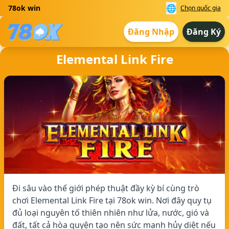
🌐
78ok win
Chọn quốc gia
Đăng Nhập
Đăng Ký
Elemental Link Fire
Đi sâu vào thế giới phép thuật đầy kỳ bí cùng trò
chơi Elemental Link Fire tại 78ok win. Nơi đây quy tụ
đủ loại nguyên tố thiên nhiên như lửa, nước, gió và
đất, tất cả hòa quyện tạo nên sức mạnh hủy diệt nếu